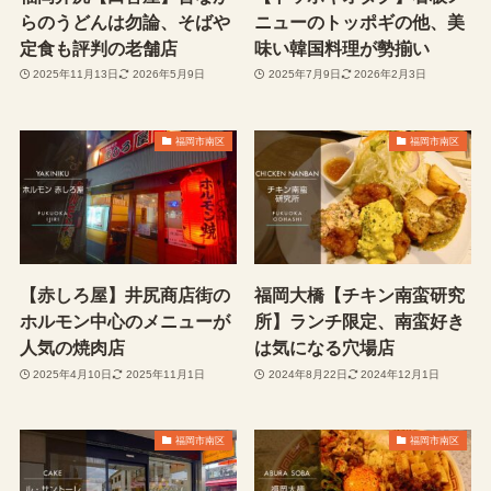
らのうどんは勿論、そばや
ニューのトッポギの他、美
定食も評判の老舗店
味い韓国料理が勢揃い
2025年11月13日
2026年5月9日
2025年7月9日
2026年2月3日
福岡市南区
福岡市南区
【赤しろ屋】井尻商店街の
福岡大橋【チキン南蛮研究
ホルモン中心のメニューが
所】ランチ限定、南蛮好き
人気の焼肉店
は気になる穴場店
2025年4月10日
2025年11月1日
2024年8月22日
2024年12月1日
福岡市南区
福岡市南区