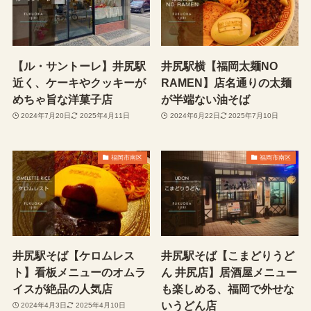
【ル・サントーレ】井尻駅
井尻駅横【福岡太麺NO
近く、ケーキやクッキーが
RAMEN】店名通りの太麺
めちゃ旨な洋菓子店
が半端ない油そば
2024年7月20日
2025年4月11日
2024年6月22日
2025年7月10日
福岡市南区
福岡市南区
井尻駅そば【ケロムレス
井尻駅そば【こまどりうど
ト】看板メニューのオムラ
ん 井尻店】居酒屋メニュー
イスが絶品の人気店
も楽しめる、福岡で外せな
いうどん店
2024年4月3日
2025年4月10日