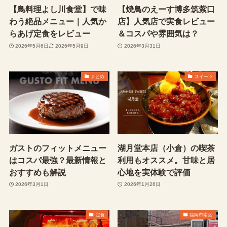
【鳥料理よし川食堂】で味
【焼鳥のえーす博多筑紫口
わう絶品メニュー｜人気か
店】人気店で実食レビュー
らあげ定食をレビュー
＆コスパや雰囲気は？
2026年5月6日
2026年5月9日
2026年3月31日
まとめ
スイーツ
ガストのフィットメニュー
湖月堂本店（小倉）の喫茶
はコスパ最強？最新情報と
利用もオススメ。甘味と居
おすすめも解説
心地を実体験で評価
2026年3月1日
2026年1月26日
定食
福岡市南区