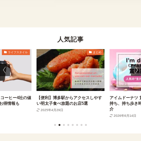
人気記事
ライフスタイル
まとめ
コーヒー4社の値
【便利】博多駅からアクセスしやす
アイムドーナツ 
お得情報も
い明太子食べ放題のお店5選
持ち、持ち歩き
介
2025年4月29日
2026年6月14日