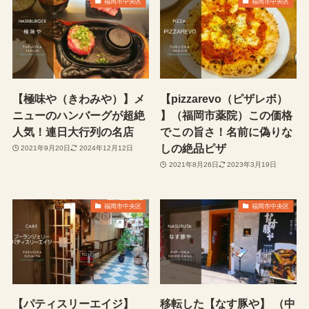
福岡市中央区
福岡市中央区
【極味や（きわみや）】メ
【pizzarevo（ピザレボ）
ニューのハンバーグが超絶
】（福岡市薬院）この価格
人気！連日大行列の名店
でこの旨さ！名前に偽りな
しの絶品ピザ
2021年9月20日
2024年12月12日
2021年8月26日
2023年3月19日
福岡市中央区
福岡市中央区
【パティスリーエイジ】
移転した【なす豚や】 （中