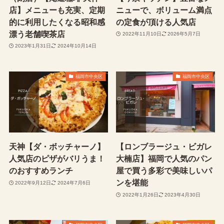
店】メニューも充実、定期
ニューで、ボリューム満点
的に利用したくなる昭和感
の定食が頂ける人気店
漂う老舗喫茶店
2022年11月10日
2026年5月7日
2023年1月31日
2024年10月14日
福岡市中央区
福岡市中央区
天神【ダ・ボッチャーノ】
【ロンブラージュ・ビガレ
人気店のピザがバリうま！
大楠店】福岡で人気のパン
のおすすめランチ
屋で買う多彩で美味しいパ
ンを堪能
2022年9月12日
2024年7月6日
2022年1月26日
2023年4月30日