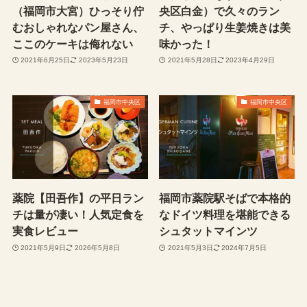
（福岡市大宮）ひっそり佇
央区白金）で久々のラン
むおしゃれなパン屋さん、
チ、やっぱり生姜焼きは美
ここのケーキは侮れない
味かった！
2021年6月25日
2023年5月23日
2021年5月28日
2023年4月29日
福岡市中央区
福岡市中央区
薬院【田吾作】の平日ラン
福岡市薬院駅そばで本格的
チは量が凄い！人気定食を
なドイツ料理を堪能できる
実食レビュー
シュタットマインツ
2021年5月9日
2026年5月8日
2021年5月3日
2024年7月5日