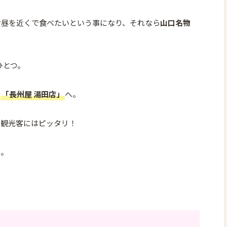
お昼を近くで食べたいという事になり、それなら
山口名物
ひとつ。
ら
「長州屋 湯田店」
へ。
で観光客にはピッタリ！
よ。