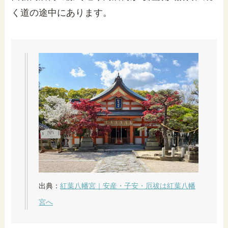
く道の途中にあります。
出典：
紅葉八幡宮｜安産・子安・厄祓は紅葉八幡
宮へ