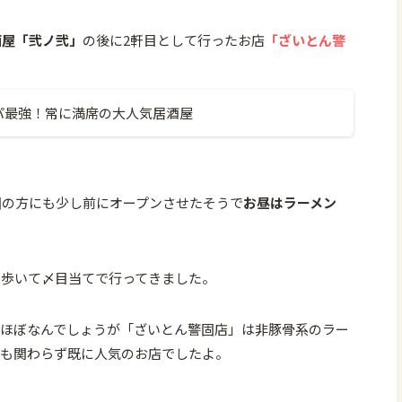
酒屋「弐ノ弐」
の後に2軒目として行ったお店
「ざいとん警
パ最強！常に満席の大人気居酒屋
固の方にも少し前にオープンさせたそうで
お昼はラーメン
て歩いて〆目当てで行ってきました。
がほぼなんでしょうが「ざいとん警固店」は非豚骨系のラー
にも関わらず既に人気のお店でしたよ。