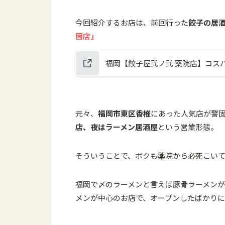
今回紹介するお店は、前回行った
餃子の居
固店
」
福岡【餃子屋弐ノ弐 薬院店】コス
元々、
福岡市東区香椎
にあった人気店が警
店、夜はラーメン居酒屋
という営業形態。
そういうことで、ボクも薬院から必死こい
福岡で〆のラーメンと言えば豚骨ラーメン
メンが中心のお店で、オープンしたばかり